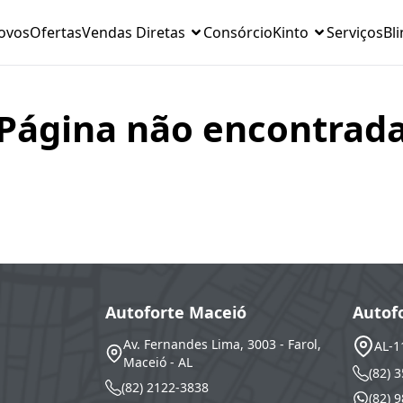
ovos
Ofertas
Vendas Diretas
Consórcio
Kinto
Serviços
Bl
Página não encontrad
Autoforte Maceió
Autof
Av. Fernandes Lima, 3003 - Farol,
AL-1
Maceió - AL
(82) 
(82) 2122-3838
(82) 