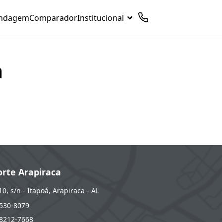
indagem
Comparador
Institucional
a
orte Arapiraca
10, s/n - Itapoá, Arapiraca - AL
3530-8079
98212-7668