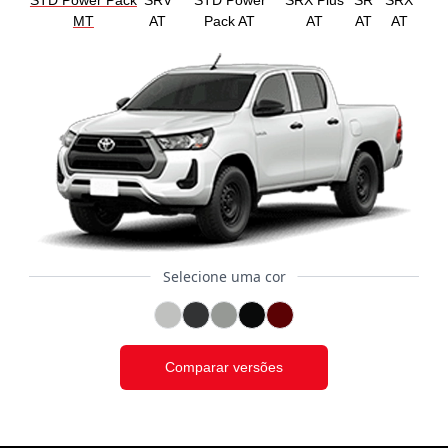
STD Power Pack
SRV
STD Power
SRX Plus
SR
SRX
MT
AT
Pack AT
AT
AT
AT
Selecione uma cor
Comparar versões