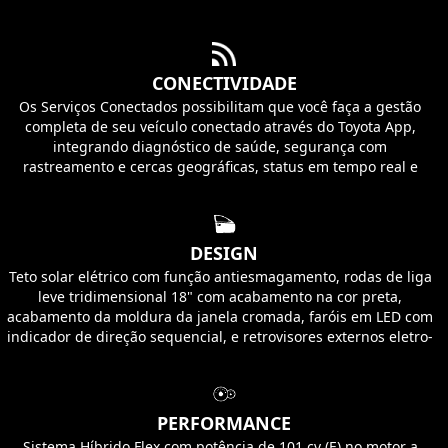
CONECTIVIDADE
Os Serviços Conectados possibilitam que você faça a gestão
completa de seu veículo conectado através do Toyota App,
integrando diagnóstico de saúde, segurança com
rastreamento e cercas geográficas, status em tempo real e
conectividade Wi-Fi para múltiplos dispositivos. Uma solução
integrada que aprimora a experiência de direção com dados e
conectividade avançados.
DESIGN
Teto solar elétrico com função antiesmagamento, rodas de liga
leve tridimensional 18" com acabamento na cor preta,
acabamento da moldura da janela cromada, faróis em LED com
indicador de direção sequencial, e retrovisores externos eletro-
retráteis e rebatimento automático. Acabamento interno em
couro³ e material sintético preto e sépia e volante em couro na
cor preta.
PERFORMANCE
Sistema Híbrido Flex com potência de 101 cv (E) no motor a