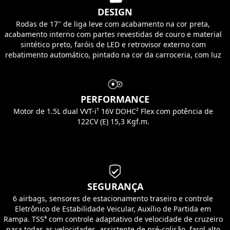
DESIGN
Rodas de 17" de liga leve com acabamento na cor preta,
acabamento interno com partes revestidas de couro e material
sintético preto, faróis de LED e retrovisor externo com
rebatimento automático, pintado na cor da carroceria, com luz
indicadora de direção em LED integrada.
PERFORMANCE
Motor de 1.5L dual VVT-i¹ 16V DOHC² Flex com potência de
122CV (E) 15,3 Kgf.m.
SEGURANÇA
6 airbags, sensores de estacionamento traseiro e controle
Eletrônico de Estabilidade Veicular, Auxílio de Partida em
Rampa. TSS⁴ com controle adaptativo de velocidade de cruzeiro
para todas as velocidades, assistente de pré-colisão, farol alto